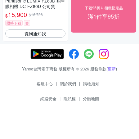
Panasonic LUMIX FZ80D 類單
眼相機 DC-FZ80D 公司貨
下殺95折⇓ 相機指定品
15,900
$16,736
滿1件享95折
$
限時下殺
券
貨到通知我
Yahoo台灣電子商務 版權所有 © 2026 服務條款(
更新
)
客服中心
|
關於我們
|
購物須知
網路安全
|
隱私權
|
分類地圖