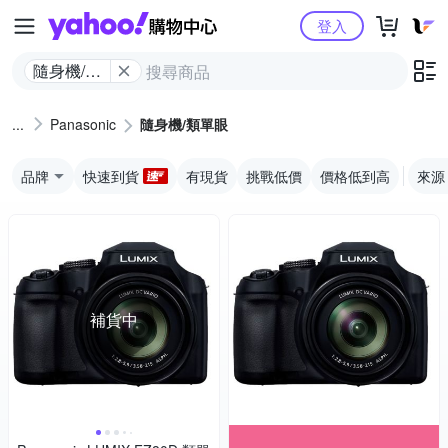
Yahoo購物中心
登入
隨身機/類
單眼
Panasonic
隨身機/類單眼
品牌
快速到貨
有現貨
挑戰低價
價格低到高
來源
補貨中