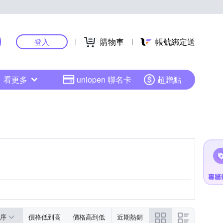
購物車
帳號綁定送
登入
看更多
uniopen 聯名卡
超贈點
序
價格低到高
價格高到低
近期熱銷