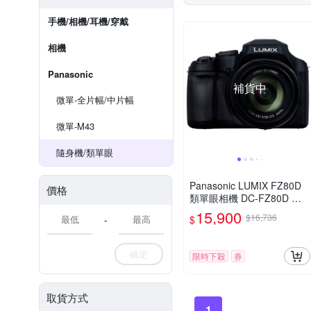
手機/相機/耳機/穿戴
相機
Panasonic
補貨中
微單-全片幅/中片幅
微單-M43
隨身機/類單眼
Panasonic LUMIX FZ80D
價格
類單眼相機 DC-FZ80D 公
司貨
15,900
$16,736
$
-
確定
限時下殺
券
取貨方式
1