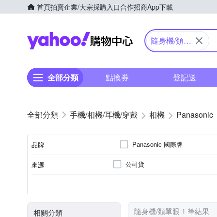
首頁
拍賣
企業/大宗採購入口
合作招商
App下載
Yahoo購物中心
隨身機/類單
眼
全部分類
點換券
登記送
手機/相機/耳機/穿戴
相機
Panasonic
Panasonic 國際牌
品牌
公司貨
來源
品牌名稱
41~60倍變焦鏡頭
無
1601萬~2000萬像素
類單眼相機(PASM功能)
3.0吋以上
SD
SDHC
SDXC
儲存媒介
光學變焦
影像感應器
有效像素
相機類型
螢幕尺寸
隨身機/類單眼 1 筆結果
相關分類