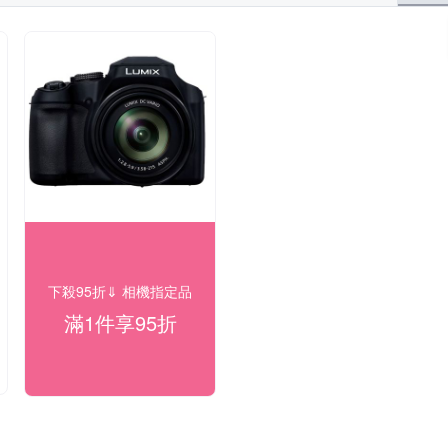
下殺95折⇓ 相機指定品
滿1件享95折