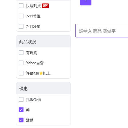
快速到貨
7-11常溫
7-11冷凍
商品狀況
有現貨
Yahoo自營
評價4顆
以上
優惠
挑戰低價
券
活動