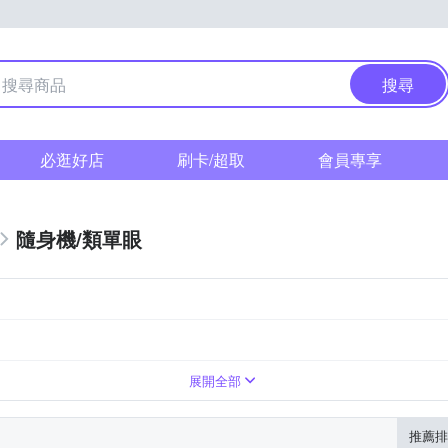
搜尋
必逛好店
刷卡/超取
會員專享
隨身機/類單眼
展開全部
推薦排