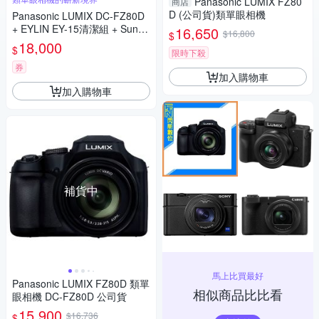
Panasonic LUMIX FZ80
商店
D (公司貨)類單眼相機
Panasonic LUMIX DC-FZ80D
+ EYLIN EY-15清潔組 + SunLi
16,650
$16,800
$
ght ZY-2614相機包 + EirMai 銳
18,000
$
限時下殺
瑪 HD-100C電子除濕卡 FZ80
D (公司貨)
券
加入購物車
加入購物車
補貨中
馬上比買最好
Panasonic LUMIX FZ80D 類單
相似商品比比看
眼相機 DC-FZ80D 公司貨
15,900
$16,736
$