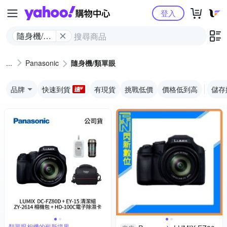
Yahoo購物中心
登入
隨身機/類
單眼
Panasonic
隨身機/類單眼
品牌
快速到貨
有現貨
挑戰低價
價格低到高
儲存
類單眼相機的嶄新境界