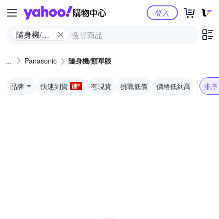
Yahoo購物中心
登入
隨身機/類
單眼
Panasonic
隨身機/類單眼
品牌
快速到貨
有現貨
挑戰低價
價格低到高
排序