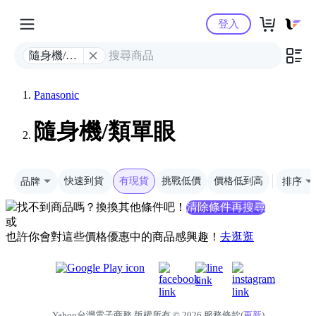
Yahoo購物中心
登入
隨身機/類
單眼
Panasonic
隨身機/類單眼
品牌
快速到貨
有現貨
挑戰低價
價格低到高
排序
找不到商品嗎？換換其他條件吧！
清除條件再搜尋
或
也許你會對這些價格優惠中的商品感興趣！
去逛逛
Yahoo台灣電子商務 版權所有 © 2026 服務條款(
更新
)