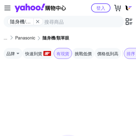
Yahoo購物中心
登入
隨身機/類
單眼
Panasonic
隨身機/類單眼
品牌
快速到貨
有現貨
挑戰低價
價格低到高
排序