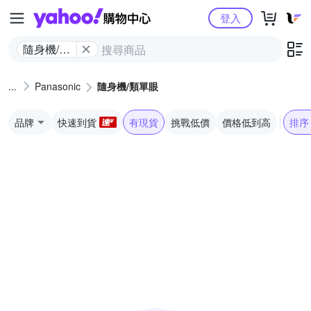
Yahoo購物中心
登入
隨身機/類
單眼
Panasonic
隨身機/類單眼
品牌
快速到貨
有現貨
挑戰低價
價格低到高
排序