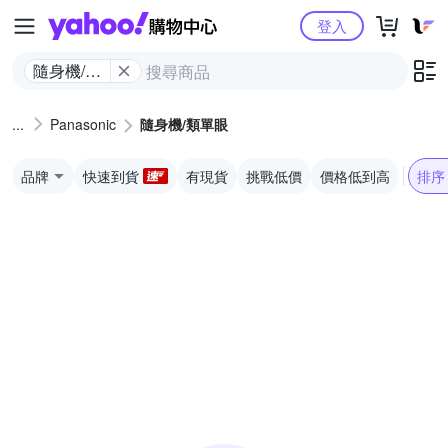
Yahoo購物中心
登入
隨身機/類
單眼
Panasonic
隨身機/類單眼
品牌
快速到貨
有現貨
挑戰低價
價格低到高
排序