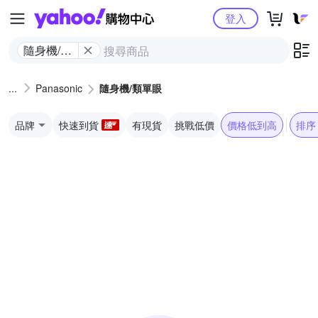
Yahoo購物中心
登入
隨身機/類
單眼
Panasonic
隨身機/類單眼
品牌
快速到貨
有現貨
挑戰低價
價格低到高
排序