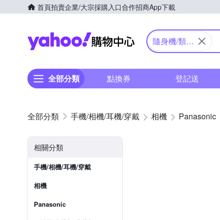
首頁
拍賣
企業/大宗採購入口
合作招商
App下載
Yahoo購物中心
隨身機/類單
眼
全部分類
點換券
登記送
手機/相機/耳機/穿戴
相機
Panasonic
相關分類
手機/相機/耳機/穿戴
相機
Panasonic