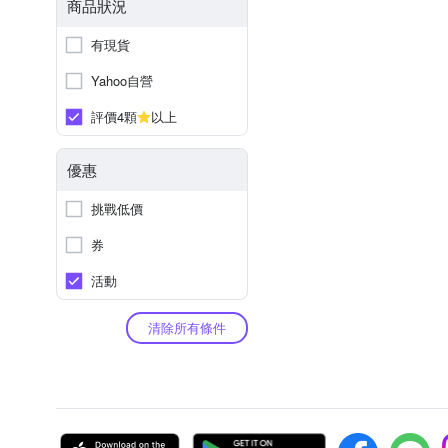
商品狀況
有現貨
Yahoo自營
評價4顆
以上
優惠
挑戰低價
券
活動
清除所有條件