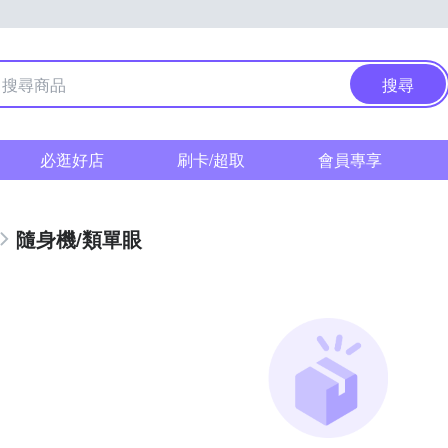
搜尋
必逛好店
刷卡/超取
會員專享
隨身機/類單眼