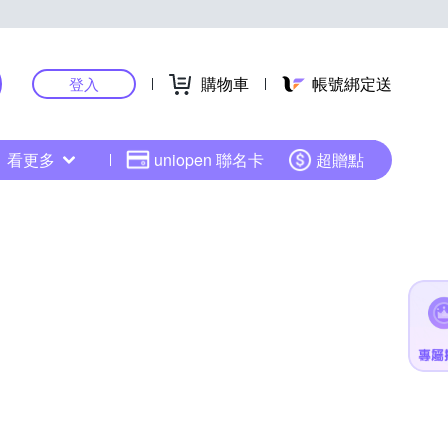
購物車
帳號綁定送
登入
看更多
uniopen 聯名卡
超贈點