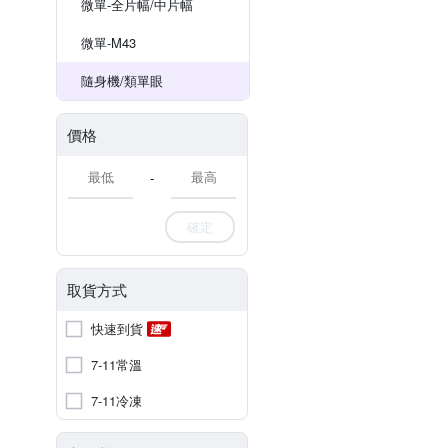
微單-全片幅/中片幅
微單-M43
隨身機/類單眼
價格
-
確定
取貨方式
快速到貨
7-11常溫
7-11冷凍