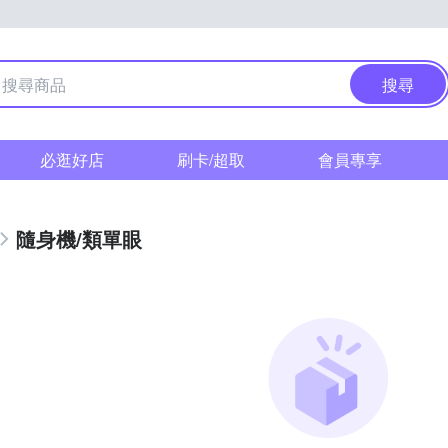
搜尋
必逛好店
刷卡/超取
會員專享
隨身機/類單眼