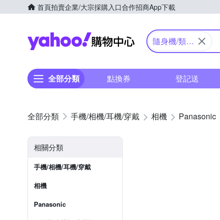
首頁
拍賣
企業/大宗採購入口
合作招商
App下載
Yahoo購物中心
隨身機/類單
眼
全部分類
點換券
登記送
手機/相機/耳機/穿戴
相機
Panasonic
相關分類
手機/相機/耳機/穿戴
相機
Panasonic