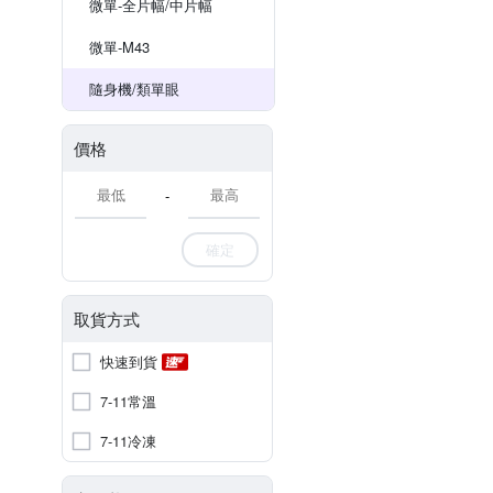
微單-全片幅/中片幅
微單-M43
隨身機/類單眼
價格
-
確定
取貨方式
快速到貨
7-11常溫
7-11冷凍