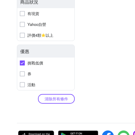
商品狀況
有現貨
Yahoo自營
評價4顆
以上
優惠
挑戰低價
券
活動
清除所有條件