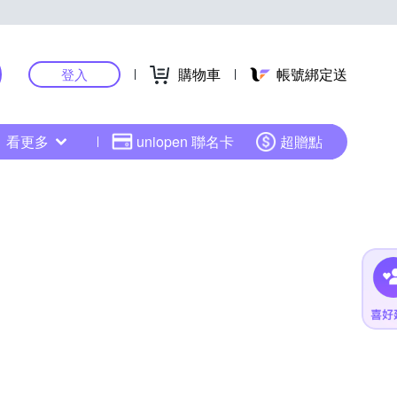
購物車
帳號綁定送
登入
看更多
uniopen 聯名卡
超贈點