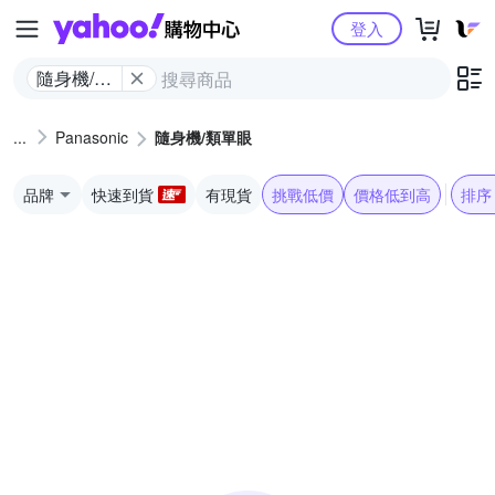
Yahoo購物中心
登入
隨身機/類
單眼
Panasonic
隨身機/類單眼
品牌
快速到貨
有現貨
挑戰低價
價格低到高
排序