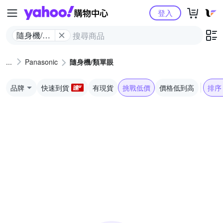
Yahoo購物中心
登入
隨身機/類
單眼
Panasonic
隨身機/類單眼
品牌
快速到貨
有現貨
挑戰低價
價格低到高
排序