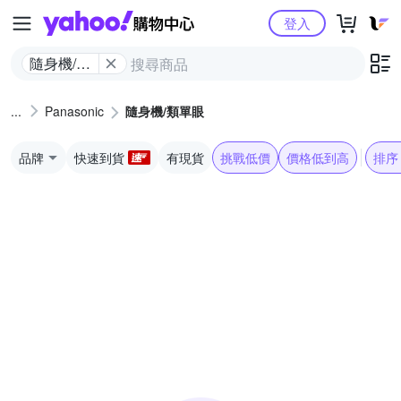
Yahoo購物中心
登入
隨身機/類
單眼
Panasonic
隨身機/類單眼
品牌
快速到貨
有現貨
挑戰低價
價格低到高
排序