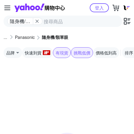
Yahoo購物中心
登入
隨身機/類
單眼
Panasonic
隨身機/類單眼
品牌
快速到貨
有現貨
挑戰低價
價格低到高
排序