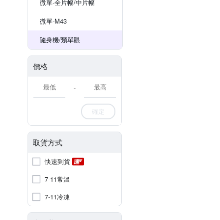
微單-全片幅/中片幅
微單-M43
隨身機/類單眼
價格
-
確定
取貨方式
快速到貨
7-11常溫
7-11冷凍