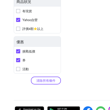
商品狀況
有現貨
Yahoo自營
評價4顆
以上
優惠
挑戰低價
券
活動
清除所有條件