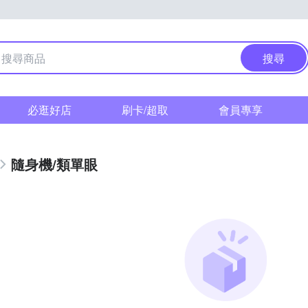
搜尋
必逛好店
刷卡/超取
會員專享
隨身機/類單眼