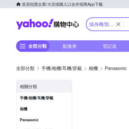
首頁
拍賣
企業/大宗採購入口
合作招商
App下載
Yahoo購物中心
隨身機/類單
眼
全部分類
點換券
登記送
手機/相機/耳機/穿戴
相機
Panasonic
相關分類
手機/相機/耳機/穿戴
相機
Panasonic