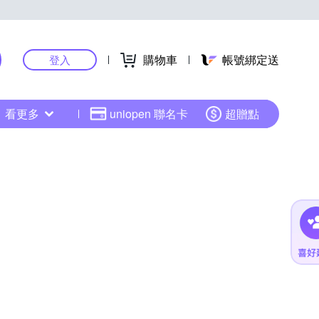
購物車
帳號綁定送
登入
看更多
uniopen 聯名卡
超贈點