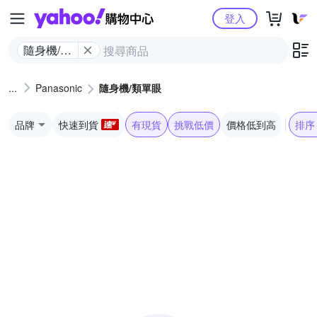
Yahoo購物中心
登入
隨身機/類
單眼
Panasonic
隨身機/類單眼
品牌
快速到貨
有現貨
挑戰低價
價格低到高
排序