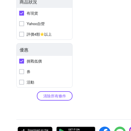
商品狀況
有現貨
Yahoo自營
評價4顆
以上
優惠
挑戰低價
券
活動
清除所有條件