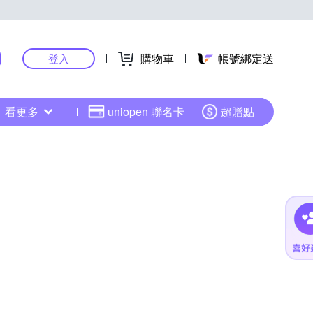
購物車
帳號綁定送
登入
看更多
uniopen 聯名卡
超贈點