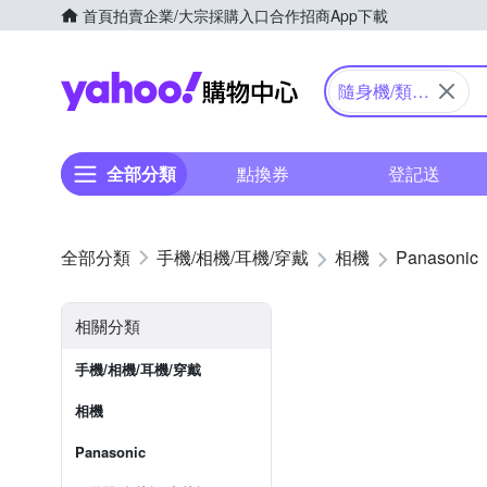
首頁
拍賣
企業/大宗採購入口
合作招商
App下載
Yahoo購物中心
隨身機/類單
眼
全部分類
點換券
登記送
手機/相機/耳機/穿戴
相機
Panasonic
相關分類
手機/相機/耳機/穿戴
相機
Panasonic