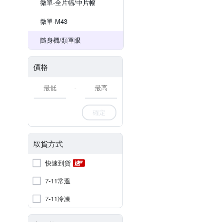
微單-全片幅/中片幅
微單-M43
隨身機/類單眼
價格
-
確定
取貨方式
快速到貨
7-11常溫
7-11冷凍