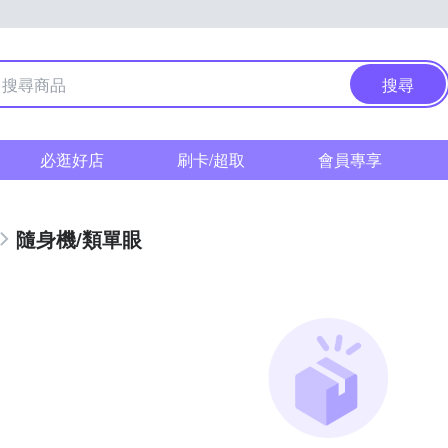
搜尋
必逛好店
刷卡/超取
會員專享
隨身機/類單眼