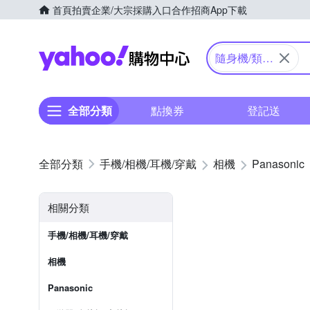
首頁
拍賣
企業/大宗採購入口
合作招商
App下載
Yahoo購物中心
隨身機/類單
眼
全部分類
點換券
登記送
手機/相機/耳機/穿戴
相機
Panasonic
相關分類
手機/相機/耳機/穿戴
相機
Panasonic