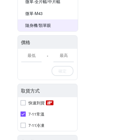
微單-全片幅/中片幅
微單-M43
隨身機/類單眼
價格
-
確定
取貨方式
快速到貨
7-11常溫
7-11冷凍