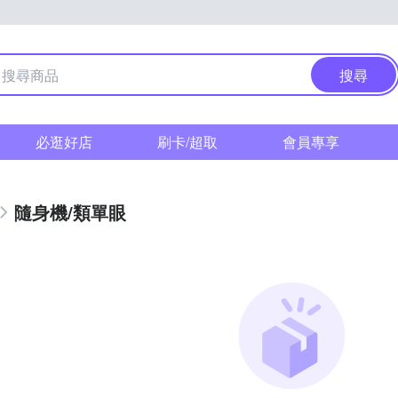
搜尋
必逛好店
刷卡/超取
會員專享
隨身機/類單眼