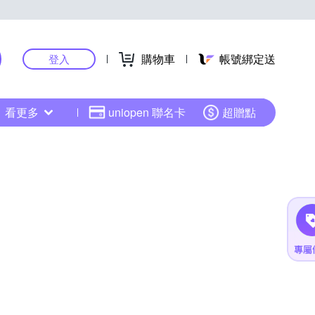
購物車
帳號綁定送
登入
看更多
uniopen 聯名卡
超贈點