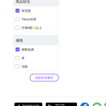
商品狀況
有現貨
Yahoo自營
評價4顆
以上
優惠
挑戰低價
券
活動
清除所有條件