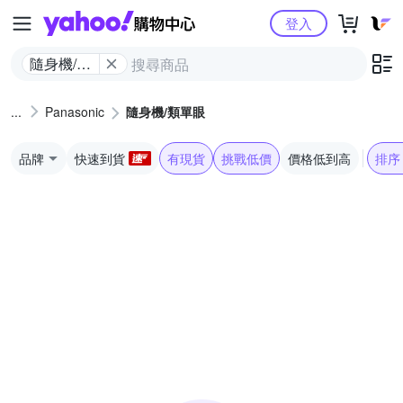
Yahoo購物中心
登入
隨身機/類
單眼
Panasonic
隨身機/類單眼
品牌
快速到貨
有現貨
挑戰低價
價格低到高
排序