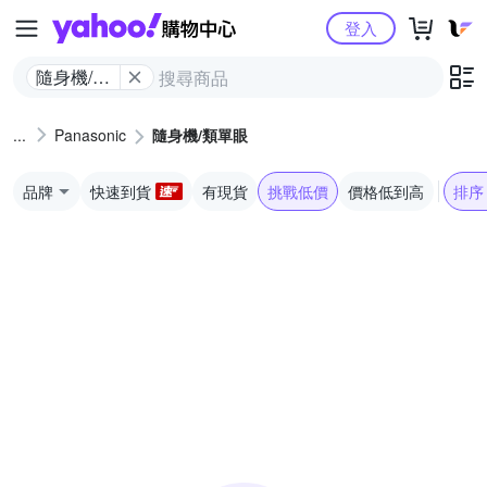
Yahoo購物中心
登入
隨身機/類
單眼
Panasonic
隨身機/類單眼
品牌
快速到貨
有現貨
挑戰低價
價格低到高
排序