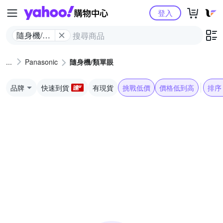
Yahoo購物中心
登入
隨身機/類
單眼
Panasonic
隨身機/類單眼
品牌
快速到貨
有現貨
挑戰低價
價格低到高
排序