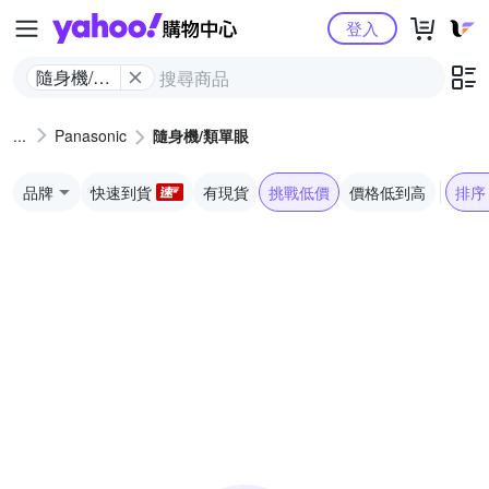
Yahoo購物中心
登入
隨身機/類
單眼
Panasonic
隨身機/類單眼
品牌
快速到貨
有現貨
挑戰低價
價格低到高
排序