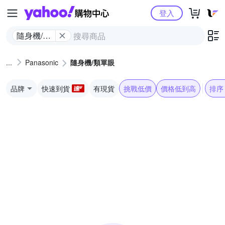
Yahoo購物中心
登入
隨身機/類
單眼
Panasonic
隨身機/類單眼
品牌
快速到貨
有現貨
挑戰低價
價格低到高
排序