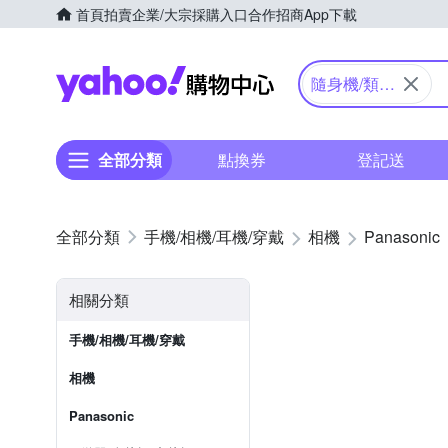
首頁
拍賣
企業/大宗採購入口
合作招商
App下載
Yahoo購物中心
隨身機/類單
眼
全部分類
點換券
登記送
手機/相機/耳機/穿戴
相機
Panasonic
相關分類
手機/相機/耳機/穿戴
相機
Panasonic