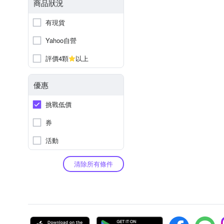
商品狀況
有現貨
Yahoo自營
評價4顆
以上
優惠
挑戰低價
券
活動
清除所有條件