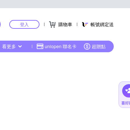
購物車
帳號綁定送
登入
看更多
uniopen 聯名卡
超贈點