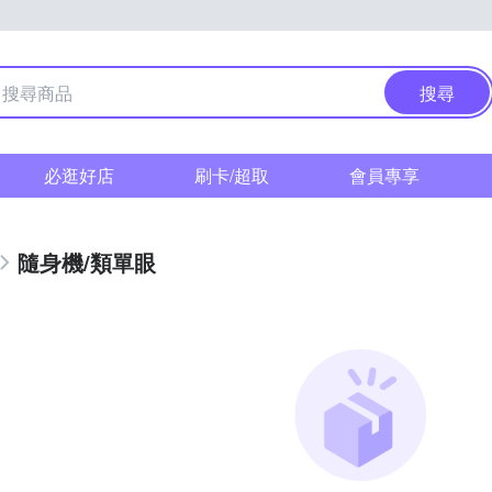
搜尋
必逛好店
刷卡/超取
會員專享
隨身機/類單眼