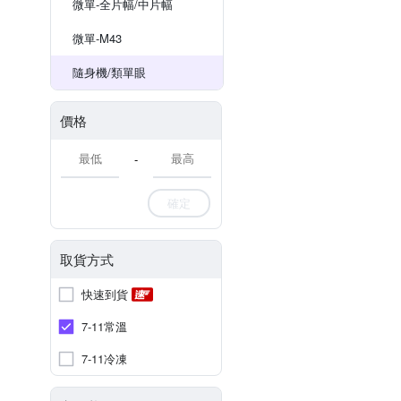
微單-全片幅/中片幅
微單-M43
隨身機/類單眼
價格
-
確定
取貨方式
快速到貨
7-11常溫
7-11冷凍