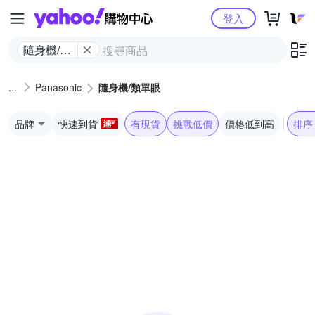
Yahoo購物中心
登入
隨身機/類
單眼
Panasonic
隨身機/類單眼
品牌
快速到貨
有現貨
挑戰低價
價格低到高
排序