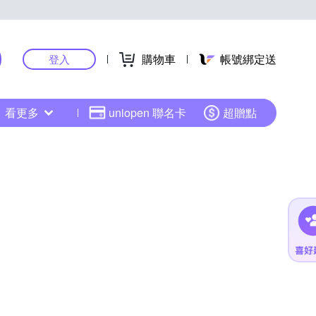
購物車
帳號綁定送
登入
看更多
uniopen 聯名卡
超贈點