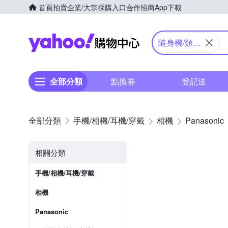
首頁
拍賣
企業/大宗採購入口
合作招商
App下載
Yahoo購物中心
隨身機/類單
眼
全部分類
點換券
登記送
手機/相機/耳機/穿戴
相機
Panasonic
相關分類
手機/相機/耳機/穿戴
相機
Panasonic