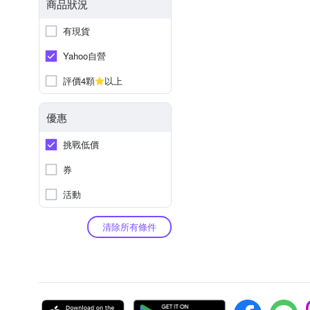
商品狀況
有現貨
Yahoo自營
評價4顆
以上
優惠
挑戰低價
券
活動
清除所有條件