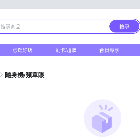
搜尋
必逛好店
刷卡/超取
會員專享
隨身機/類單眼