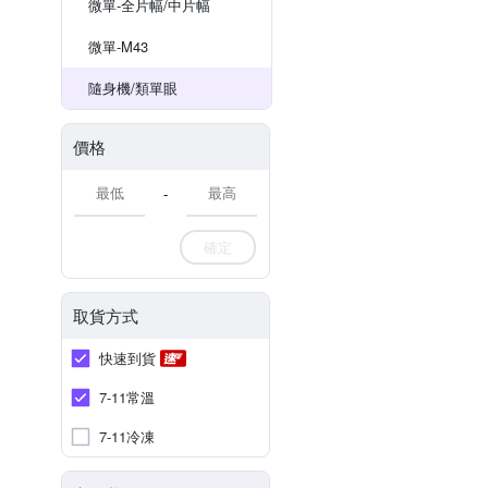
微單-全片幅/中片幅
微單-M43
隨身機/類單眼
價格
-
確定
取貨方式
快速到貨
7-11常溫
7-11冷凍