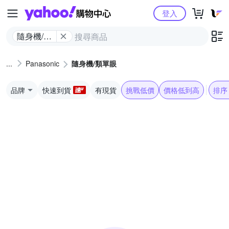
Yahoo購物中心
登入
隨身機/類
單眼
Panasonic
隨身機/類單眼
品牌
快速到貨
有現貨
挑戰低價
價格低到高
排序