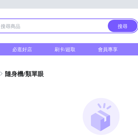
搜尋
必逛好店
刷卡/超取
會員專享
隨身機/類單眼