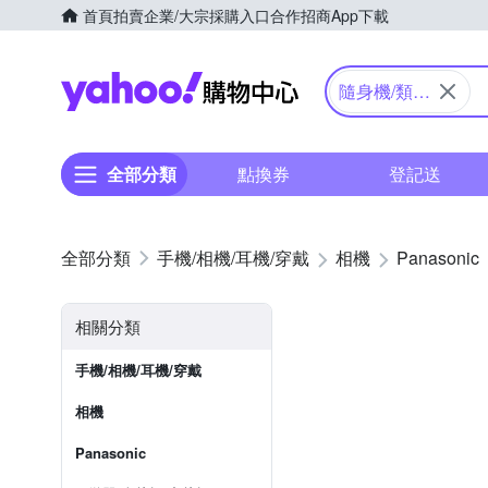
首頁
拍賣
企業/大宗採購入口
合作招商
App下載
Yahoo購物中心
隨身機/類單
眼
全部分類
點換券
登記送
手機/相機/耳機/穿戴
相機
Panasonic
相關分類
手機/相機/耳機/穿戴
相機
Panasonic