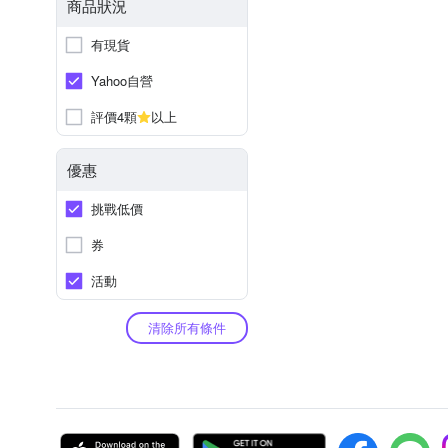
商品狀況
有現貨
Yahoo自營
評價4顆
以上
優惠
挑戰低價
券
活動
清除所有條件