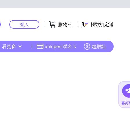
購物車
帳號綁定送
登入
看更多
uniopen 聯名卡
超贈點