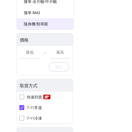
微單-全片幅/中片幅
微單-M43
隨身機/類單眼
價格
-
確定
取貨方式
快速到貨
7-11常溫
7-11冷凍