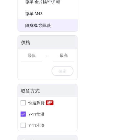
微單-全片幅/中片幅
微單-M43
隨身機/類單眼
價格
-
確定
取貨方式
快速到貨
7-11常溫
7-11冷凍