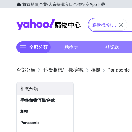
首頁
拍賣
企業/大宗採購入口
合作招商
App下載
Yahoo購物中心
隨身機/類單
眼
全部分類
點換券
登記送
手機/相機/耳機/穿戴
相機
Panasonic
相關分類
手機/相機/耳機/穿戴
相機
Panasonic