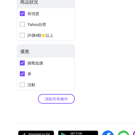
商品狀況
有現貨
Yahoo自營
評價4顆
以上
優惠
挑戰低價
券
活動
清除所有條件