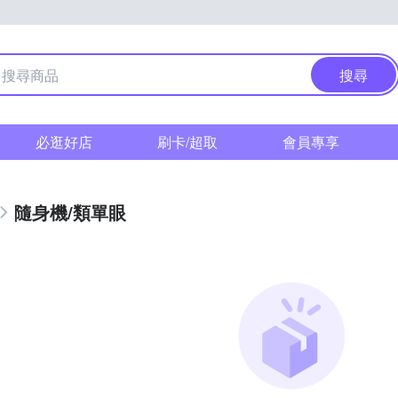
搜尋
必逛好店
刷卡/超取
會員專享
隨身機/類單眼