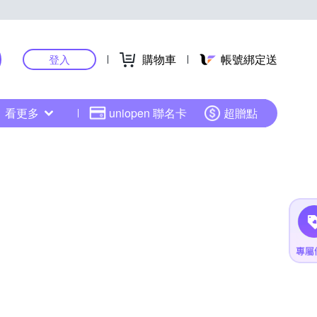
購物車
帳號綁定送
登入
看更多
uniopen 聯名卡
超贈點