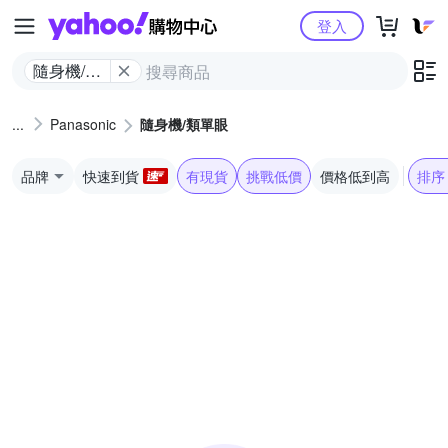
Yahoo購物中心
登入
隨身機/類
單眼
Panasonic
隨身機/類單眼
品牌
快速到貨
有現貨
挑戰低價
價格低到高
排序