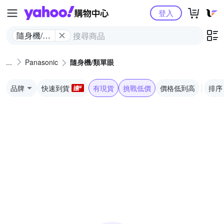
Yahoo購物中心
登入
隨身機/類
單眼
Panasonic
隨身機/類單眼
品牌
快速到貨
有現貨
挑戰低價
價格低到高
排序