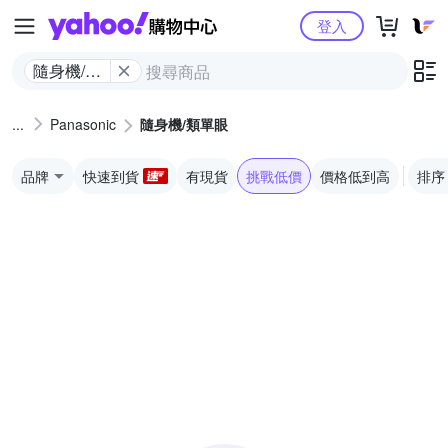
Yahoo購物中心
登入
隨身機/類
單眼
Panasonic
隨身機/類單眼
品牌
快速到貨
有現貨
挑戰低價
價格低到高
排序