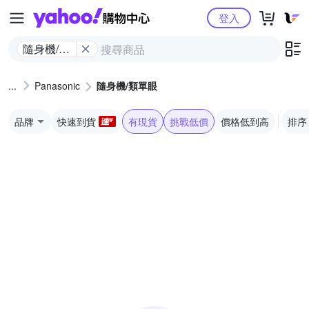
Yahoo購物中心
登入
隨身機/類
單眼
Panasonic
隨身機/類單眼
品牌
快速到貨
有現貨
挑戰低價
價格低到高
排序