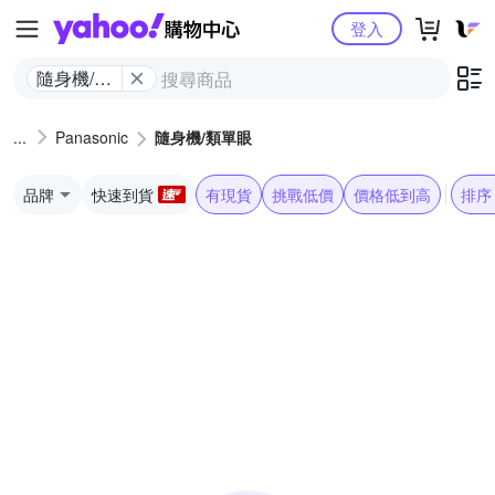
Yahoo購物中心
登入
隨身機/類
單眼
Panasonic
隨身機/類單眼
品牌
快速到貨
有現貨
挑戰低價
價格低到高
排序