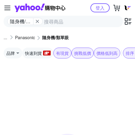
Yahoo購物中心
登入
隨身機/類
單眼
Panasonic
隨身機/類單眼
品牌
快速到貨
有現貨
挑戰低價
價格低到高
排序