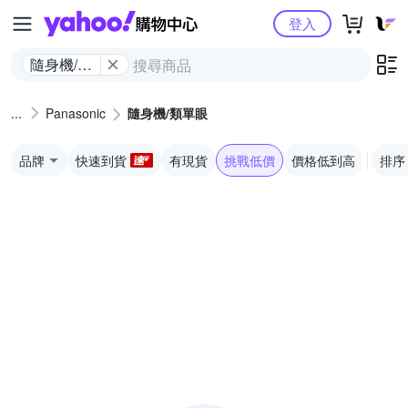
Yahoo購物中心
登入
隨身機/類
單眼
Panasonic
隨身機/類單眼
品牌
快速到貨
有現貨
挑戰低價
價格低到高
排序