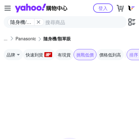
Yahoo購物中心
登入
隨身機/類
單眼
Panasonic
隨身機/類單眼
品牌
快速到貨
有現貨
挑戰低價
價格低到高
排序