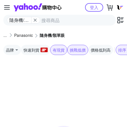
Yahoo購物中心
登入
隨身機/類
單眼
Panasonic
隨身機/類單眼
品牌
快速到貨
有現貨
挑戰低價
價格低到高
排序