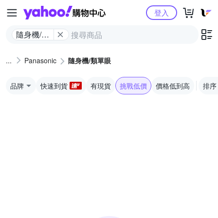
Yahoo購物中心
登入
隨身機/類
單眼
Panasonic
隨身機/類單眼
品牌
快速到貨
有現貨
挑戰低價
價格低到高
排序