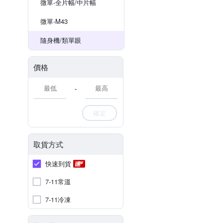
微單-全片幅/中片幅
微單-M43
隨身機/類單眼
價格
-
確定
取貨方式
快速到貨
7-11常溫
7-11冷凍