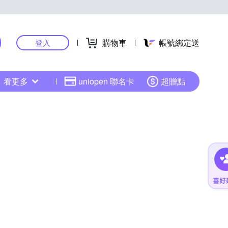
購物車
帳號綁定送
登入
看更多
uniopen 聯名卡
超贈點