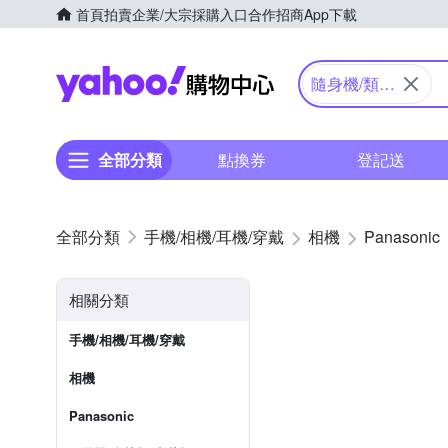
首頁
拍賣
企業/大宗採購入口
合作招商
App下載
Yahoo購物中心
隨身機/類單
眼
全部分類
點換券
登記送
手機/相機/耳機/穿戴
相機
Panasonic
相關分類
手機/相機/耳機/穿戴
相機
Panasonic