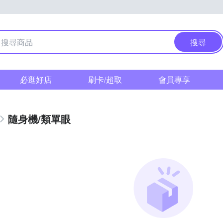
搜尋
必逛好店
刷卡/超取
會員專享
隨身機/類單眼