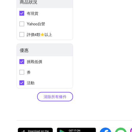
商品狀況
有現貨
Yahoo自營
評價4顆
以上
優惠
挑戰低價
券
活動
清除所有條件