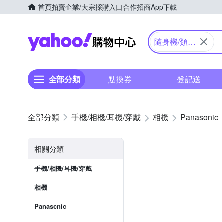
首頁
拍賣
企業/大宗採購入口
合作招商
App下載
Yahoo購物中心
隨身機/類單
眼
全部分類
點換券
登記送
手機/相機/耳機/穿戴
相機
Panasonic
相關分類
手機/相機/耳機/穿戴
相機
Panasonic