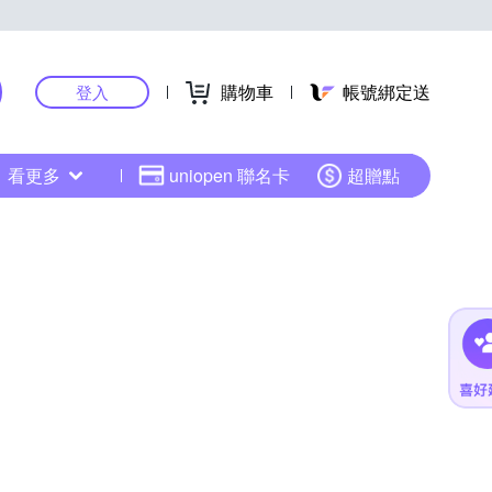
購物車
帳號綁定送
登入
看更多
uniopen 聯名卡
超贈點