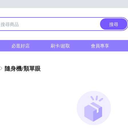
搜尋
必逛好店
刷卡/超取
會員專享
隨身機/類單眼