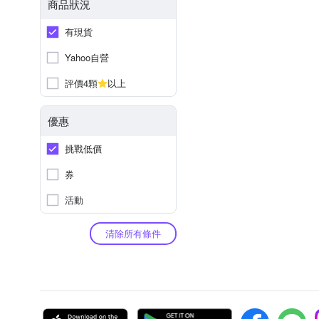
商品狀況
有現貨
Yahoo自營
評價4顆
以上
優惠
挑戰低價
券
活動
清除所有條件