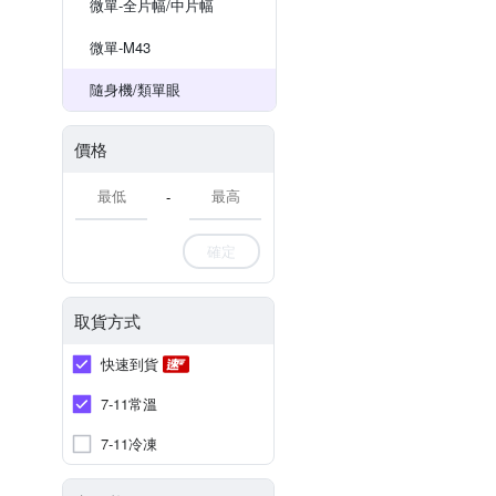
微單-全片幅/中片幅
微單-M43
隨身機/類單眼
價格
-
確定
取貨方式
快速到貨
7-11常溫
7-11冷凍