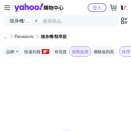
Yahoo購物中心
登入
隨身機/類
單眼
Panasonic
隨身機/類單眼
品牌
快速到貨
有現貨
挑戰低價
價格低到高
排序