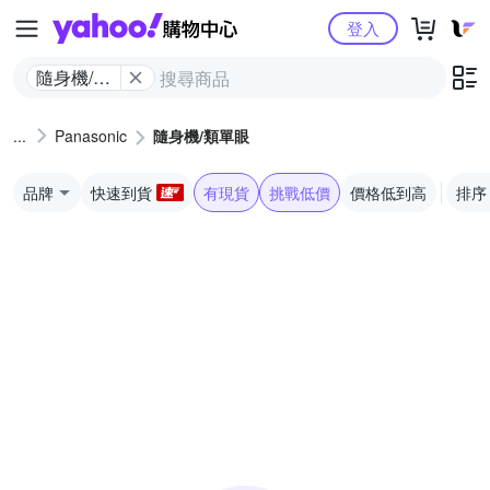
Yahoo購物中心
登入
隨身機/類
單眼
Panasonic
隨身機/類單眼
品牌
快速到貨
有現貨
挑戰低價
價格低到高
排序