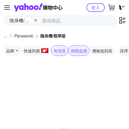
Yahoo購物中心
登入
隨身機/類
單眼
Panasonic
隨身機/類單眼
品牌
快速到貨
有現貨
挑戰低價
價格低到高
排序