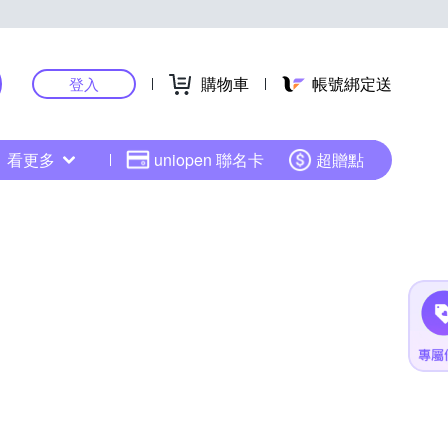
購物車
帳號綁定送
登入
看更多
uniopen 聯名卡
超贈點