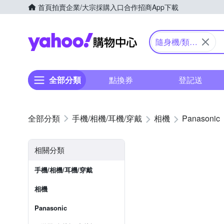
首頁
拍賣
企業/大宗採購入口
合作招商
App下載
Yahoo購物中心
隨身機/類單
眼
全部分類
點換券
登記送
手機/相機/耳機/穿戴
相機
Panasonic
相關分類
手機/相機/耳機/穿戴
相機
Panasonic