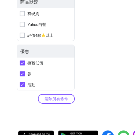
商品狀況
有現貨
Yahoo自營
評價4顆
以上
優惠
挑戰低價
券
活動
清除所有條件