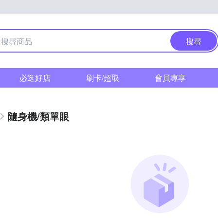
搜尋
必逛好店
刷卡/超取
會員專享
隨身機/類單眼