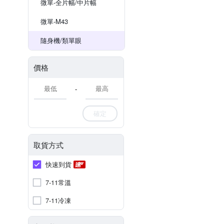
微單-全片幅/中片幅
微單-M43
隨身機/類單眼
價格
-
確定
取貨方式
快速到貨
7-11常溫
7-11冷凍