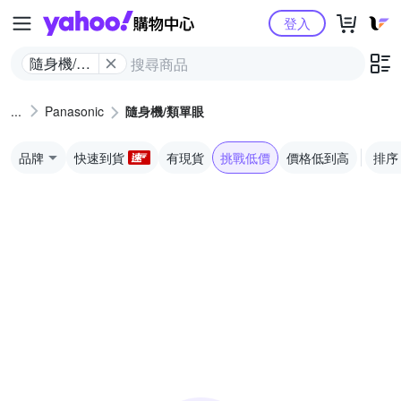
Yahoo購物中心
登入
隨身機/類
單眼
Panasonic
隨身機/類單眼
品牌
快速到貨
有現貨
挑戰低價
價格低到高
排序