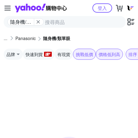
Yahoo購物中心
登入
隨身機/類
單眼
Panasonic
隨身機/類單眼
品牌
快速到貨
有現貨
挑戰低價
價格低到高
排序