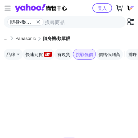
Yahoo購物中心
登入
隨身機/類
單眼
Panasonic
隨身機/類單眼
品牌
快速到貨
有現貨
挑戰低價
價格低到高
排序