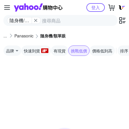
Yahoo購物中心
登入
隨身機/類
單眼
Panasonic
隨身機/類單眼
品牌
快速到貨
有現貨
挑戰低價
價格低到高
排序